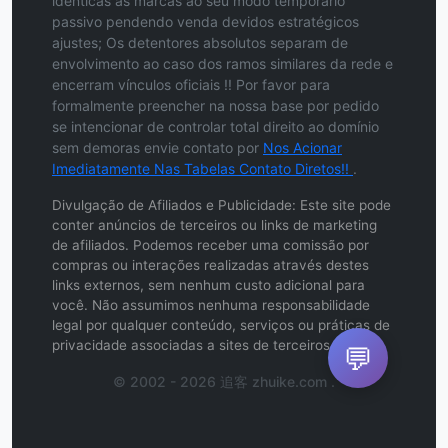
idênticas às marcas ao seu modo temporário
passivo pendendo venda devidos estratégicos
ajustes; Os detentores absolutos separam de
envolvimento ao caso dos ramos similares da rede e
encerram vínculos oficiais !! Por favor para
formalmente preencher na nossa base por pedido
se intencionar de controlar total direito ao domínio
sem demoras envie contato por
Nos Acionar
Imediatamente Nas Tabelas Contato Diretos!!
.
Divulgação de Afiliados e Publicidade: Este site pode
conter anúncios de terceiros ou links de marketing
de afiliados. Podemos receber uma comissão por
compras ou interações realizadas através destes
links externos, sem nenhum custo adicional para
você. Não assumimos nenhuma responsabilidade
legal por qualquer conteúdo, serviços ou práticas de
privacidade associadas a sites de terceiros.
💬
© 2002 - 2026 追客 zhuike.com .