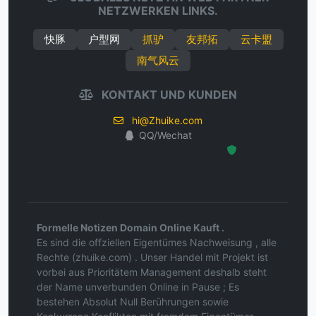
NETZWERKEN LINKS.
快豚
户型网
抓驴
友邦拓
云卡盟
南气风云
KONTAKT UND KUNDEN
hi@Zhuike.com
QQ/Wechat
Hosted Protected Environment
Formelle Notizen Domain Online Kauft .
Es sind die offziellen Eigentümes Nachweisung , alle
Rechte (zhuike.com) . Unser Handel mit Projekt ist
vorbei aus Prioritätem Management deshalb steht
der Name unverbunden Online in Pause ; Es
bestehen Absolut Null Berührungen sowie