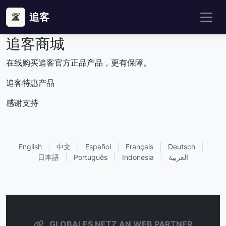
追客
追客商城
在线购买追客官方正品产品，更有保障。
追客特惠产品
感谢支持
English
|
中文
|
Español
|
Français
|
Deutsch
|
日本語
|
Português
|
Indonesia
|
العربية
GLOBALES NETZ AN WEB PARTNER