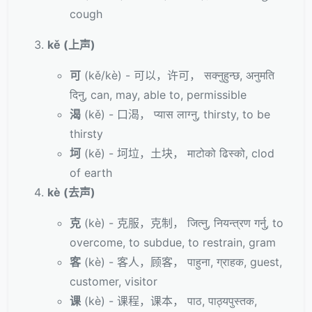
cough
kě (上声)
可
(kě/kè) - 可以，许可， सक्नुहुन्छ, अनुमति
दिनु, can, may, able to, permissible
渴
(kě) - 口渴， प्यास लाग्नु, thirsty, to be
thirsty
坷
(kě) - 坷垃，土块， माटोको ढिस्को, clod
of earth
kè (去声)
克
(kè) - 克服，克制， जित्नु, नियन्त्रण गर्नु, to
overcome, to subdue, to restrain, gram
客
(kè) - 客人，顾客， पाहुना, ग्राहक, guest,
customer, visitor
课
(kè) - 课程，课本， पाठ, पाठ्यपुस्तक,