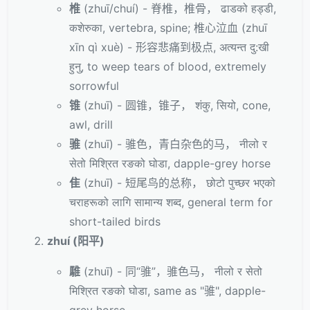
椎
(zhuī/chuí) - 脊椎，椎骨， ढाडको हड्डी,
कशेरुका, vertebra, spine; 椎心泣血 (zhuī
xīn qì xuè) - 形容悲痛到极点, अत्यन्त दु:खी
हुनु, to weep tears of blood, extremely
sorrowful
锥
(zhuī) - 圆锥，锥子， शंकु, सियो, cone,
awl, drill
骓
(zhuī) - 骓色，青白杂色的马， नीलो र
सेतो मिश्रित रङको घोडा, dapple-grey horse
隹
(zhuī) - 短尾鸟的总称， छोटो पुच्छर भएको
चराहरूको लागि सामान्य शब्द, general term for
short-tailed birds
zhuí (阳平)
騅
(zhuī) - 同“骓”，骓色马， नीलो र सेतो
मिश्रित रङको घोडा, same as "骓", dapple-