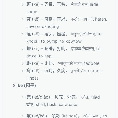
珂
(kē) - 珂雪，玉名， जेडको नाम, jade
name
苛
(kē) - 苛刻，苛求， कठोर, माग गर्ने, harsh,
severe, exacting
磕
(kē) - 磕头，碰撞， निहुरनु, ठोक्किनु, to
knock, to bump, to kowtow
瞌
(kē) - 瞌睡，打盹， झपक्क निदाउनु, to
doze, to nap
蝌
(kē) - 蝌蚪， भ्यागुताको बच्चा, tadpole
疴
(kē) - 沉疴，久病， पुरानो रोग, chronic
illness
ké (阳平)
壳
(ké/qiào) - 贝壳，外壳， खोल, बाहिरी
खोल, shell, husk, carapace
咳
(ké/hāi) - 咳嗽 (ké sou)， खोकी लाग्नु, to