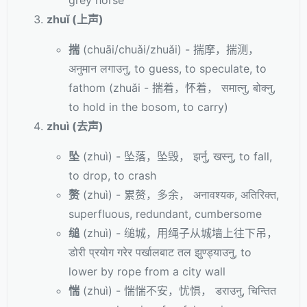
grey horse
zhuǐ (上声)
揣
(chuāi/chuǎi/zhuǎi) - 揣摩，揣测，
अनुमान लगाउनु, to guess, to speculate, to
fathom (zhuǎi - 揣着，怀着， समात्नु, बोक्नु,
to hold in the bosom, to carry)
zhuì (去声)
坠
(zhuì) - 坠落，坠毁， झर्नु, खस्नु, to fall,
to drop, to crash
赘
(zhuì) - 累赘，多余， अनावश्यक, अतिरिक्त,
superfluous, redundant, cumbersome
缒
(zhuì) - 缒城，用绳子从城墙上往下吊，
डोरी प्रयोग गरेर पर्खालबाट तल झुण्ड्याउनु, to
lower by rope from a city wall
惴
(zhuì) - 惴惴不安，忧惧， डराउनु, चिन्तित