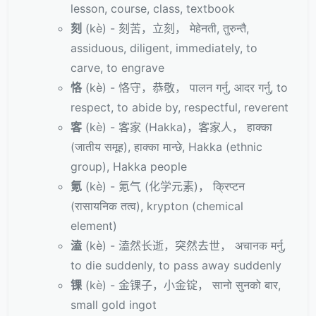
lesson, course, class, textbook
刻
(kè) - 刻苦，立刻， मेहेनती, तुरुन्तै,
assiduous, diligent, immediately, to
carve, to engrave
恪
(kè) - 恪守，恭敬， पालन गर्नु, आदर गर्नु, to
respect, to abide by, respectful, reverent
客
(kè) - 客家 (Hakka)，客家人， हाक्का
(जातीय समूह), हाक्का मान्छे, Hakka (ethnic
group), Hakka people
氪
(kè) - 氪气 (化学元素)， क्रिप्टन
(रासायनिक तत्व), krypton (chemical
element)
溘
(kè) - 溘然长逝，突然去世， अचानक मर्नु,
to die suddenly, to pass away suddenly
锞
(kè) - 金锞子，小金锭， सानो सुनको बार,
small gold ingot