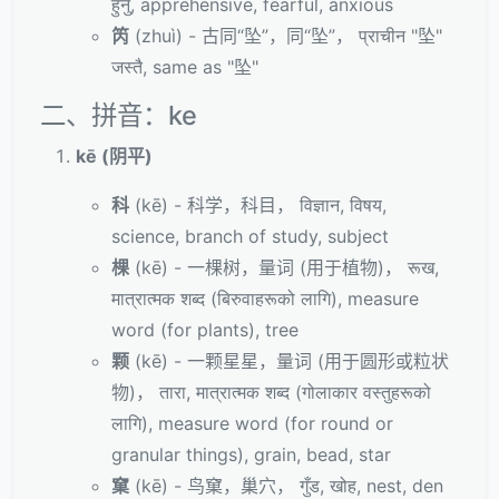
हुनु, apprehensive, fearful, anxious
笍
(zhuì) - 古同“坠”，同“坠”， प्राचीन "坠"
जस्तै, same as "坠"
二、拼音：ke
kē (阴平)
科
(kē) - 科学，科目， विज्ञान, विषय,
science, branch of study, subject
棵
(kē) - 一棵树，量词 (用于植物)， रूख,
मात्रात्मक शब्द (बिरुवाहरूको लागि), measure
word (for plants), tree
颗
(kē) - 一颗星星，量词 (用于圆形或粒状
物)， तारा, मात्रात्मक शब्द (गोलाकार वस्तुहरूको
लागि), measure word (for round or
granular things), grain, bead, star
窠
(kē) - 鸟窠，巢穴， गुँड, खोह, nest, den