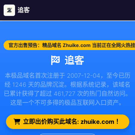
追客
官方出售预告：精品域名 Zhuike.com 当前正在全网火
追客
本极品域名首次注册于 2007-12-04，至今已历
经 1246 天的品牌沉淀。根据系统记录，该域名
已累计获得了超过 461,727 次的热门自然访问。
这是一个不可多得的极品互联网入口资产。
立即出价购买此域名: zhuike.com ！